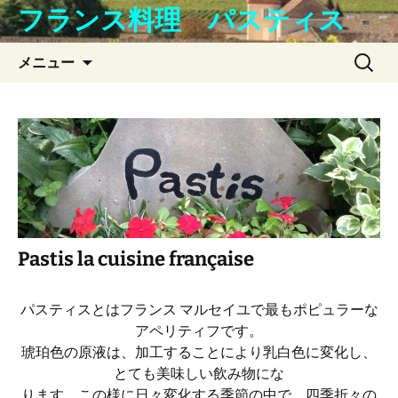
コ
フランス料理 パスティス
ン
テ
検
メニュー
ン
索:
ツ
へ
ス
キ
ッ
プ
Pastis la cuisine française
パスティスとはフランス マルセイユで最もポピュラーな
アペリティフです。
琥珀色の原液は、加工することにより乳白色に変化し、
とても美味しい飲み物にな
ります。この様に日々変化する季節の中で、四季折々の